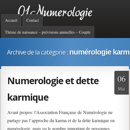
01 Numérologie :
Menu principal
Accueil
Contact
analyse par les
Thème de naissance – prévisions annuelles – Couple
numérologie karm
Archive de la catégorie :
nombres de votre
06
personnalité, votre
Numerologie et dette
Mai
karmique
destinée, vos forces et
Avant propos: l’Association Française de Numérologie ne
partage pas l’approche du karma et de la dette karmique en
faiblesses
numérologie, mais vu le nombre important de personnes