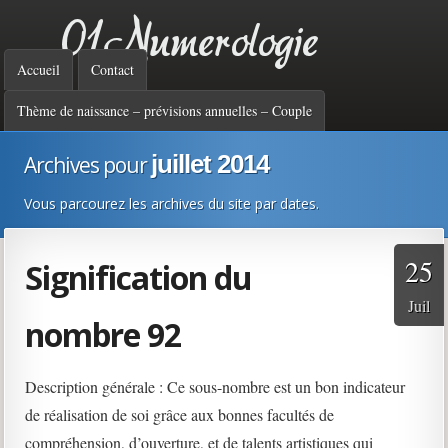
01 Numérologie :
Menu principal
Accueil
Contact
analyse par les
Thème de naissance – prévisions annuelles – Couple
juillet 2014
Archives pour
nombres de votre
Vous parcourez les archives du site par dates.
25
personnalité, votre
Signification du
Juil
nombre 92
destinée, vos forces et
Description générale : Ce sous-nombre est un bon indicateur
de réalisation de soi grâce aux bonnes facultés de
faiblesses
compréhension, d’ouverture, et de talents artistiques qui