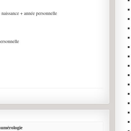
e naissance + année personnelle
personnelle
 numérologie