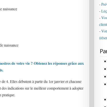
-
Pré
de naissance
-
Leç
-
Vos
clien
-
Vot
(rése
de naissance
Pa
mestres de votre vie ? Obtenez les réponses grâce aux
s.
de 4. Elles débutent à partir du 1er janvier et chacune
t des indications sur le meilleur comportement à adopter
n pratique.