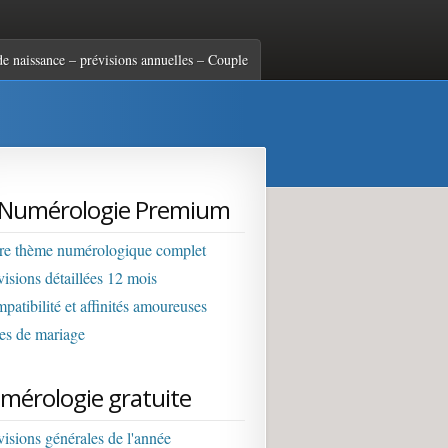
es de votre
e naissance – prévisions annuelles – Couple
et faiblesses
Numérologie Premium
re thème numérologique complet
visions détaillées 12 mois
patibilité et affinités amoureuses
es de mariage
mérologie gratuite
visions générales de l'année