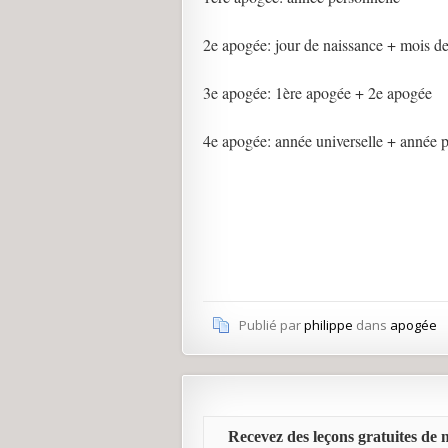
2e apogée: jour de naissance + mois d
3e apogée: 1ère apogée + 2e apogée
4e apogée: année universelle + année 
Publié par
philippe
dans
apogée
Recevez des leçons gratuites de