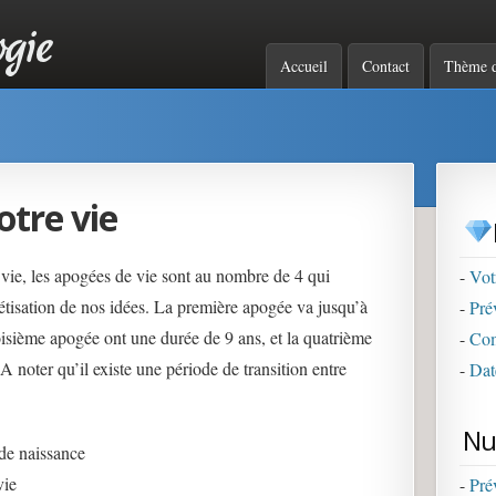
e : analyse par les nombr
Menu principal
Accueil
Contact
Thème d
votre destinée, vos forces 
otre vie
 vie, les apogées de vie sont au nombre de 4 qui
-
Vot
étisation de nos idées. La première apogée va jusqu’à
-
Pré
oisième apogée ont une durée de 9 ans, et la quatrième
-
Com
 A noter qu’il existe une période de transition entre
-
Dat
Nu
de naissance
vie
-
Pré