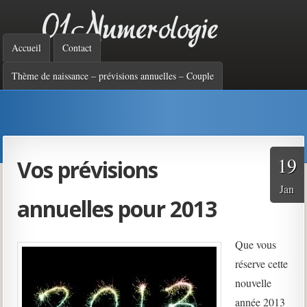
01 Numérologie :
Menu principal
Accueil
Contact
analyse par les
Thème de naissance – prévisions annuelles – Couple
nombres de votre
19
Vos prévisions
personnalité, votre
Jan
annuelles pour 2013
destinée, vos forces et
Que vous
réserve cette
nouvelle
faiblesses
année 2013